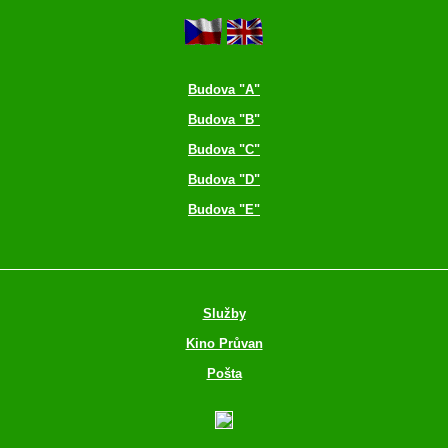
Budova "A"
Budova "B"
Budova "C"
Budova "D"
Budova "E"
Služby
Kino Průvan
Pošta